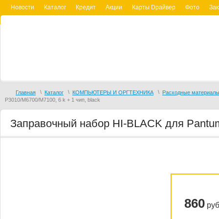
Новости
Каталог
Кредит
Акции
Карты Dрайвер
Фото
Зак
\
\
\
Главная
Каталог
КОМПЬЮТЕРЫ И ОРГТЕХНИКА
Расходные материалы
P3010/M6700/M7100, 6 k + 1 чип, black
Заправочный набор HI-BLACK для Pantum 
860
руб