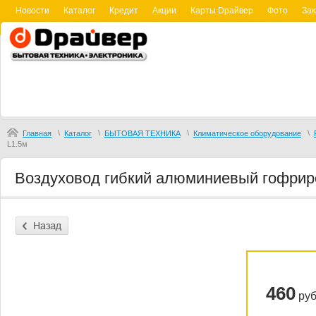
Новости
Каталог
Кредит
Акции
Карты Dрайвер
Фото
Зак
\
\
\
\
Главная
Каталог
БЫТОВАЯ ТЕХНИКА
Климатическое оборудование
L1.5м
Воздуховод гибкий алюминиевый гофрир
460
руб