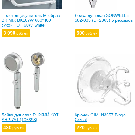
Полотенцесушитель М-образ
Лейка душевая SONWELLE
BRIMIX BK107W 600*400
582-033 (DF2869) 5 режимов
сухой ТЭН 60W, white
3 090
600
рублей
рублей
Лейка душевая РЫЖИЙ КОТ
Крючок GIMI И3657 Bingo
SHP-751 (106893)
Cristal
430
220
рублей
рублей