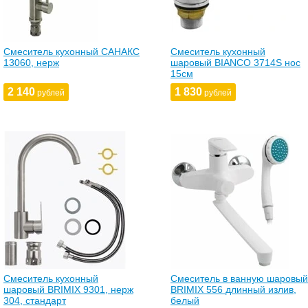
Смеситель кухонный САНАКС
Смеситель кухонный
13060, нерж
шаровый BIANCO 3714S нос
15см
2 140
1 830
рублей
рублей
Смеситель кухонный
Смеситель в ванную шаровый
шаровый BRIMIX 9301, нерж
BRIMIX 556 длинный излив,
304, стандарт
белый