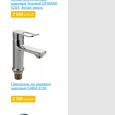
шаровый боковой GFMARK
5254, белая эмаль
2 640
рублей
Смеситель на раковину
шаровый FABIA 9730
2 380
рублей