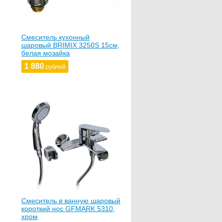
Смеситель кухонный
шаровый BRIMIX 3250S 15см,
белая мозайка
1 880
рублей
Смеситель в ванную шаровый
короткий нос GFMARK 5310,
хром