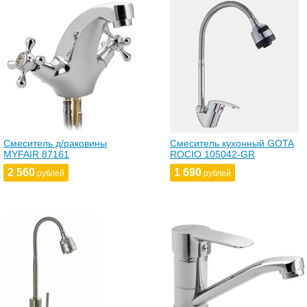
Смеситель д/раковины
Смеситель кухонный GOTA
MYFAIR 87161
ROCIO 105042-GR
2 560
1 690
рублей
рублей