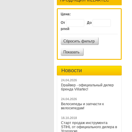
Цена:
От
До
рлей
Сбросить фильтр
Показать
Новости
24.04.2026
Dрайвер - официальный дилер
бренда Villartec!
24.04.2026
Велосипеды и запчасти к
велосипедам!
18.10.2018
Старт продаж инструмента
STIHL от официального дилера в
Усогорске.