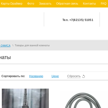
Карты Dрайвер
Фото
Заказать
Обратная связь
Контакты
FAQ
Тел. +7(82135) 51051
\
Товары для ванной комнаты
И ОФИСА
наты
Сортировать по:
Названию
Цене
Сбросить