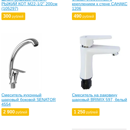
РЫЖИЙ КОТ М22-1/2" 200см
креплением к стене САНАКС
(105297)
1206
300
490
рублей
рублей
Смеситель кухонный
Смеситель на раковину
шаровый боковой SENATOR
шаровый BRIMIX 597, белый
4554
2 900
1 250
рублей
рублей