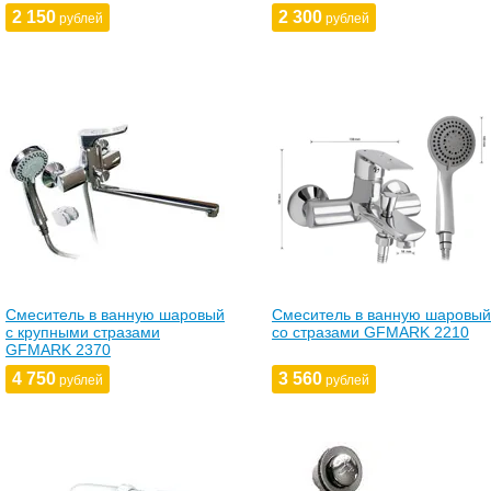
2 150
2 300
рублей
рублей
Смеситель в ванную шаровый
Смеситель в ванную шаровый
с крупными стразами
со стразами GFMARK 2210
GFMARK 2370
4 750
3 560
рублей
рублей