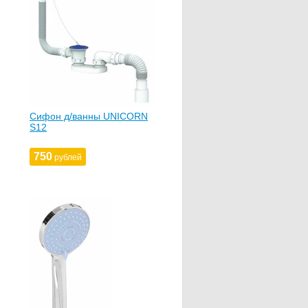
Сифон д/ванны UNICORN
S12
750
рублей