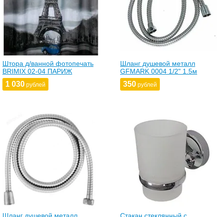
Штора д/ванной фотопечать
Шланг душевой металл
BRIMIX 02-04 ПАРИЖ
GFMARK 0004 1/2" 1.5м
1 030
350
рублей
рублей
Шланг душевой металл
Стакан стеклянный с