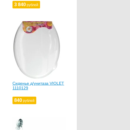
3 840
рублей
Сиденье д/унитаза VIOLET
1110129
840
рублей