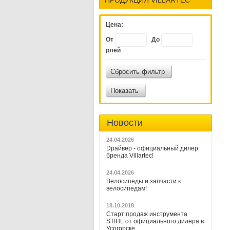
Цена:
От
До
рлей
Сбросить фильтр
Показать
Новости
24.04.2026
Dрайвер - официальный дилер
бренда Villartec!
24.04.2026
Велосипеды и запчасти к
велосипедам!
18.10.2018
Старт продаж инструмента
STIHL от официального дилера в
Усогорске.