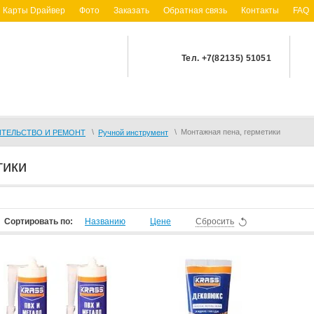
Карты Dрайвер
Фото
Заказать
Обратная связь
Контакты
FAQ
Тел. +7(82135) 51051
\
\
Монтажная пена, герметики
ИТЕЛЬСТВО И РЕМОНТ
Ручной инструмент
тики
Сортировать по:
Названию
Цене
Сбросить