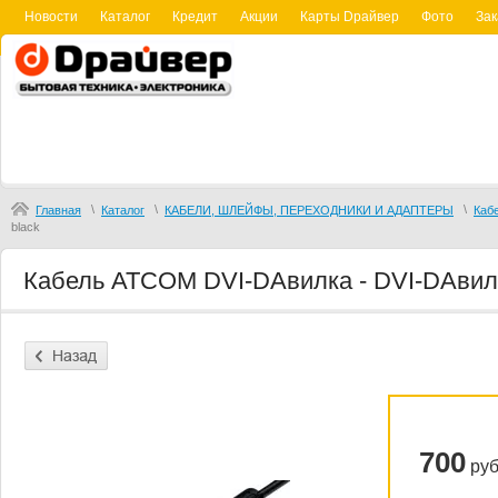
Новости
Каталог
Кредит
Акции
Карты Dрайвер
Фото
Зак
\
\
\
Главная
Каталог
КАБЕЛИ, ШЛЕЙФЫ, ПЕРЕХОДНИКИ И АДАПТЕРЫ
Каб
black
Кабель ATCOM DVI-DAвилка - DVI-DAвилка 
700
руб