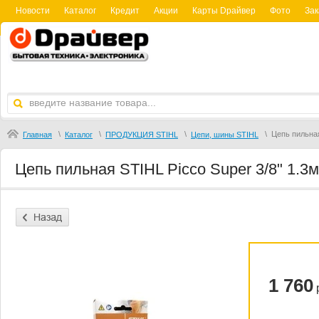
Новости
Каталог
Кредит
Акции
Карты Dрайвер
Фото
Зак
\
\
\
\
Цепь пильная
Главная
Каталог
ПРОДУКЦИЯ STIHL
Цепи, шины STIHL
Цепь пильная STIHL Picco Super 3/8" 1.3
1 760